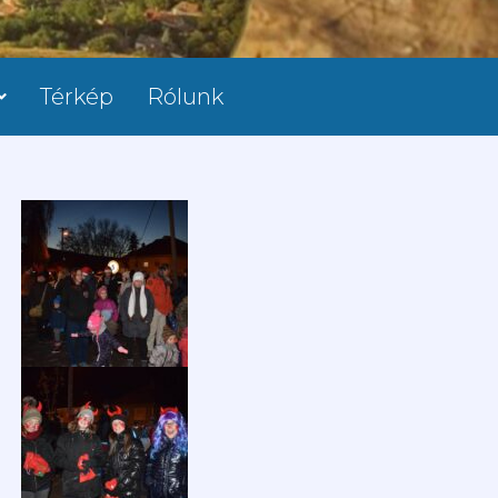
Térkép
Rólunk