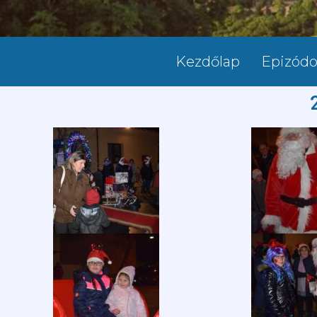
Kezdőlap
Epizód