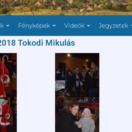
ok
Fényképek
Videók
Jegyzetek
2018 Tokodi Mikulás