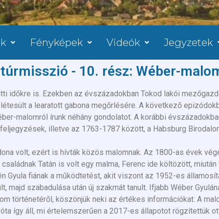
ok
Fényképek
Videók
Jegyzetek
ltúrmisszió - 10. rész: Wéber-malo
őtti időkre is. Ezekben az évszázadokban Tokod lakói mezőgazd
 létesült a learatott gabona megőrlésére. A következő epizódok
Wéber-malomról írunk néhány gondolatot. A korábbi évszázadok
feljegyzések, illetve az 1763-1787 között, a Habsburg Birodalom
ona volt, ezért is hívták közös malomnak. Az 1800-as évek vég
családnak Tatán is volt egy malma, Ferenc ide költözött, miután
yula fiának a működtetést, akit viszont az 1952-es államosításk
t, majd szabadulása után új szakmát tanult. Ifjabb Wéber Gyulána
lom történetéről, köszönjük neki az értékes információkat. A ma
óta így áll, mi értelemszerűen a 2017-es állapotot rögzítettük o