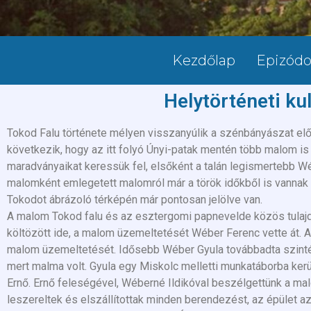
Kezdőlap
Epizód
Helytörténeti ku
Tokod Falu története mélyen visszanyúlik a szénbányászat el
következik, hogy az itt folyó Únyi-patak mentén több malom is
maradványaikat keressük fel, elsőként a talán legismertebb 
malomként emlegetett malomról már a török időkből is vannak 
Tokodot ábrázoló térképén már pontosan jelölve van.
A malom Tokod falu és az esztergomi papnevelde közös tulajd
költözött ide, a malom üzemeltetését Wéber Ferenc vette át. A 
malom üzemeltetését. Idősebb Wéber Gyula továbbadta szintén G
mert malma volt. Gyula egy Miskolc melletti munkatáborba kerül
Ernő. Ernő feleségével, Wéberné Ildikóval beszélgettünk a ma
leszereltek és elszállítottak minden berendezést, az épület az