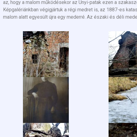
az, hogy a malom működésekor az Únyi-patak ezen a szakaszon 
Képgalériánkban végigjártuk a régi medret is, az 1887-es katas
malom alatt egyesült újra egy mederré. Az északi és déli meder