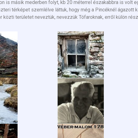
is másik mederben folyt, kb 20 méterrel északabbra is volt eg
zteri térképet szemlélve láttuk, hogy még a Pincéknél ágazott k
 közti területet neveztük, nevezzük Tófaroknak, erről külön rész