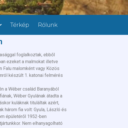
Térkép
Rólunk
m
asággal foglalkoztak, ebből
ban ezeket a malmokat illetve
ban Falu malomként vagy Közös
ról készült 1. katonai felmérés
én a Wéber család Baranyából
 fiának, Wéber Gyulának átadta a
or kuláknak tituláltak azért,
k három fia volt: Gyula, László és
lom épületéről 1952-ben
ttjártunkkor. Nem elhanyagolható