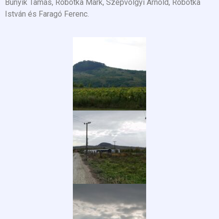
Bunyik Tamás, Robotka Márk, Szépvölgyi Arnold, Robotka
István és Faragó Ferenc.