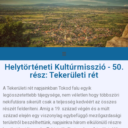
Helytörténeti Kultúrmisszió - 50.
rész: Tekerületi rét
A Tekerületi rét napjainkban Tokod falu egyik
legösszetettebb tájegysége, nem véletlen hogy többszöri
nekifutásra sikerült csak a teljesség kedvéért az összes
részét felderíteni. Amíg a 19. század végén és a múlt
század elején egy viszonylag egybefüggő mezőgazdasági
területről beszélhettünk, napjainkra három elkülönülő részre