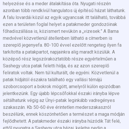
helyezése és a meder átalakítása óta. Nyugati részén
azonban több rendkívül hangulatos új építésű házat láthatunk.
A falu lovardái közül az egyik ugyancsak itt található, továbbá
ezen a területen foglal helyet a patakmeder gondozóinak
főhadiszállása is, közismert nevükön a „vizesek.” A Barna
medvével közvetlenül átellenben látható a címerben is
szereplő jegenyefa. 80-100 évvel ezelőtt rengeteg ilyen fa
tarkította a patakpartot, napjainkra alig maradt közülük. A
középső rész legszórakoztatóbb része egyértelműen a
Sashegy utca patak feletti hídja, és az azon szereplő
feliratok voltak. Nem túl kulturált, de egyéni. Közvetlenül a
patak hídjától északra található egy vallási témájú
szoborcsoport a bokrok mögött, amelyről külön epizódban
jelentkezünk. Egy újabb lépcsőfokkal északi irányba lépve
sétálhatunk végig az Únyi-patak leginkább vadregényes
szakaszán. Kb 50-60 éve érintetlen mederszakaszról
beszélünk, ennek köszönhetően a természet a maga módján
fejlődhetett. A patakmeder északi irányba húzódik Tát felé,
ettől nyugatra a Sashegy utca házai, keletre pedig a