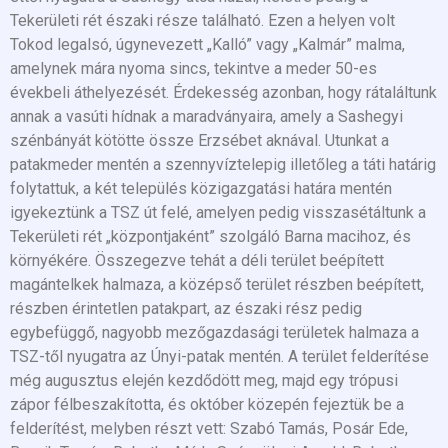
Tekerületi rét északi része található. Ezen a helyen volt
Tokod legalsó, úgynevezett „Kalló” vagy „Kalmár” malma,
amelynek mára nyoma sincs, tekintve a meder 50-es
évekbeli áthelyezését. Érdekesség azonban, hogy rátaláltunk
annak a vasúti hídnak a maradványaira, amely a Sashegyi
szénbányát kötötte össze Erzsébet aknával. Utunkat a
patakmeder mentén a szennyvíztelepig illetőleg a táti határig
folytattuk, a két település közigazgatási határa mentén
igyekeztünk a TSZ út felé, amelyen pedig visszasétáltunk a
Tekerületi rét „központjaként” szolgáló Barna macihoz, és
környékére. Összegezve tehát a déli terület beépített
magántelkek halmaza, a középső terület részben beépített,
részben érintetlen patakpart, az északi rész pedig
egybefüggő, nagyobb mezőgazdasági területek halmaza a
TSZ-től nyugatra az Únyi-patak mentén. A terület felderítése
még augusztus elején kezdődött meg, majd egy trópusi
zápor félbeszakította, és október közepén fejeztük be a
felderítést, melyben részt vett: Szabó Tamás, Posár Ede,