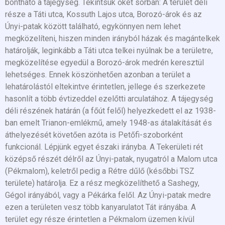
bontható a tájegység. Tekintsük őket sorban: A terület déli
része a Táti utca, Kossuth Lajos utca, Borozó-árok és az
Únyi-patak között található, egykönnyen nem lehet
megközelíteni, hiszen minden irányból házak és magántelkek
határolják, leginkább a Táti utca telkei nyúlnak be a területre,
megközelítése egyedül a Borozó-árok medrén keresztül
lehetséges. Ennek köszönhetően azonban a terület a
lehatárolástól eltekintve érintetlen, jellege és szerkezete
hasonlít a több évtizeddel ezelőtti arculatához. A tájegység
déli részének határán (a főút felől) helyezkedett el az 1938-
ban emelt Trianon-emlékmű, amely 1948-as átalakítását és
áthelyezését követően azóta is Petőfi-szoborként
funkcionál. Lépjünk egyet északi irányba. A Tekerületi rét
középső részét délről az Únyi-patak, nyugatról a Malom utca
(Pékmalom), keletről pedig a Rétre dűlő (későbbi TSZ
területe) határolja. Ez a rész megközelíthető a Sashegy,
Gégol irányából, vagy a Pékárka felől. Az Únyi-patak medre
ezen a területen vesz több kanyarulatot Tát irányába. A
terület egy része érintetlen a Pékmalom üzemen kívül