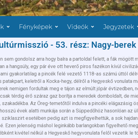
ok
Fényképek
Videók
Jegyzetek
ultúrmisszió - 53. rész: Nagy-berek
en sem gondolsz arra hogy balra a partoldal felett, a fák mögött
 a hangsúly, egy pár éve ott heverő piros fazékon kívül civiliz
ami gyakorlatilag a pincék felé vezető 1118-as számú úttól délr
és patakpart, keletről a Kocka-hegy, délről a Hegyeskő vonulata 
erek nemigen fordultak meg e tájon az elmúlt jópár évtizedben, 
sak térdig érő száraz gaz borítja a meredek domboldalt, de mie
, szakadékba. Az Öreg-temetőtől indulva a pincéki elágazásig 
 hosszú évek alatti munkája során a Süppedőhöz hasonlóan az 
ik sziklaszirt esetében pedig azt is megfigyelhettük, a sok hajdan
é. Ezen jelenség máshol leginkább barlangokban figyelhető meg
nt kivétel nélkül a Hegyeskő hegyvonulata felől vezetik le tö