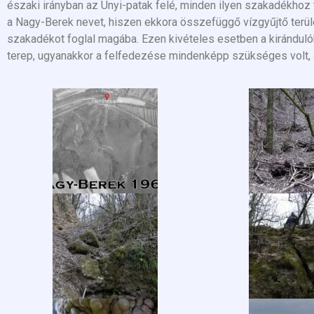
északi irányban az Únyi-patak felé, minden ilyen szakadékhoz ta
a Nagy-Berek nevet, hiszen ekkora összefüggő vízgyűjtő terül
szakadékot foglal magába. Ezen kivételes esetben a kirándulók
terep, ugyanakkor a felfedezése mindenképp szükséges volt, 