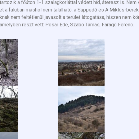
rtozik a főúton 1-1 szalagkorláttal védett híd, áteresz is. Nem 
et a faluban máshol nem található, a Süppedő és A Miklós-berek 
nak nem feltétlenül javasolt a terület látogatása, hiszen nem k
amelyben részt vett: Posár Ede, Szabó Tamás, Faragó Ferenc.