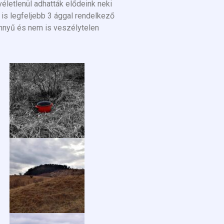
véletlenül adhatták elődeink neki
is legfeljebb 3 ággal rendelkező
önnyű és nem is veszélytelen