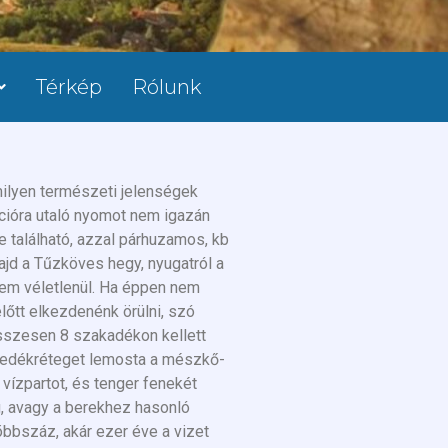
Térkép
Rólunk
 milyen természeti jelenségek
ációra utaló nyomot nem igazán
e található, azzal párhuzamos, kb
majd a Tűzköves hegy, nyugatról a
nem véletlenül. Ha éppen nem
lőtt elkezdenénk örülni, szó
összesen 8 szakadékon kellett
üledékréteget lemosta a mészkő-
 vízpartot, és tenger fenekét
, avagy a berekhez hasonló
bbszáz, akár ezer éve a vizet