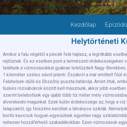
Kezdőlap
Epizód
Helytörténeti K
Amikor a falu végétől a pincék felé hajtasz, a legritkább esetb
rejtőznek. És ez esetben pont a természeti érdekességeken van
találtunk a vízmosásokkal gyakran teletűzdelt Nagy-Berekben, 
1 kilométer széles sávot jelenti. Északról a már említett főút 
Faluhelyek-dűlő és Ebszőny-puszta határolja. Amint írtuk, emb
tüskés rózsabokrok között kell másznunk, akkor jobb esetben c
szerint belebotlunk egy újabb több tíz méter mély vízmosásba
átverekedni magunkat. Ezek külön érdekessége az, hogy a víz
talapzatról, így felszínre kerültek a látványos sziklák. Némely
borító kavicsok hogyan egyesülnek egyetlen nagy sziklatömbb
nehezen hozzáférhető szakadékokban. Ezen vízmosások egyébké